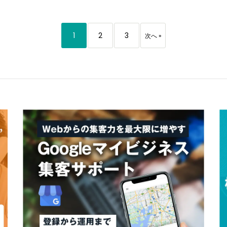
1
2
3
次へ »