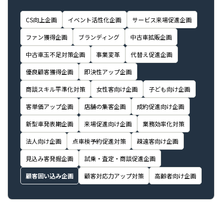
CS向上企画
イベント活性化企画
サービス来場促進企画
ファン獲得企画
ブランディング
中古車拡販企画
中古車玉不足対策企画
事業変革
代替え促進企画
優良顧客獲得企画
即決性アップ企画
商談スキル平準化対策
女性客向け企画
子ども向け企画
客単価アップ企画
店舗の集客企画
成約促進向け企画
新型車発表期企画
来場促進向け企画
業務効率化対策
法人向け企画
点車検予約促進対策
疎遠客向け企画
見込み客発掘企画
試乗・査定・商談促進企画
顧客囲い込み企画
顧客対応力アップ対策
高齢者向け企画