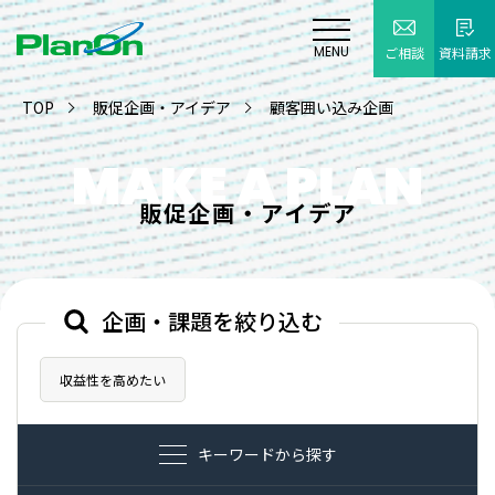
MENU
ご相談
資料請求
TOP
販促企画・アイデア
顧客囲い込み企画
MAKE A PLAN
販促企画・アイデア
企画・課題を絞り込む
収益性を高めたい
キーワードから探す