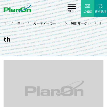
MENU
ご相談
資料請求
TOP
事業案内
カーディーラー向け人材採用支援
採用マーケティング情報
th
th