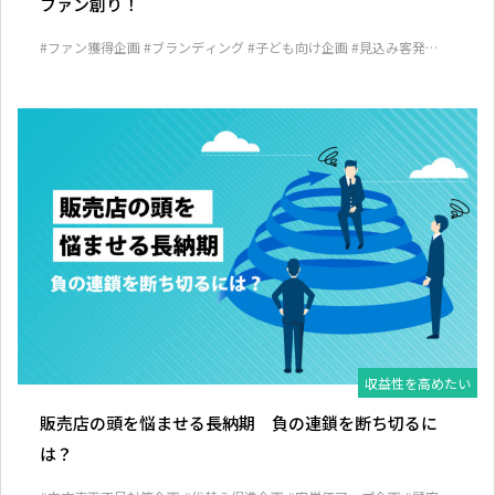
ファン創り！
#ファン獲得企画
#ブランディング
#子ども向け企画
#見込み客発掘
企画
収益性を高めたい
販売店の頭を悩ませる長納期 負の連鎖を断ち切るに
は？