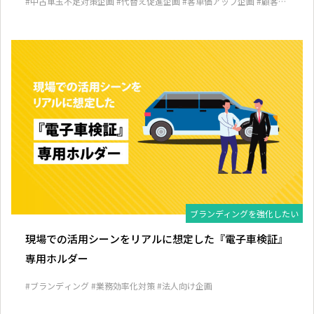
#中古車玉不足対策企画
#代替え促進企画
#客単価アップ企画
#顧客囲
い込み企画
ブランディングを強化したい
現場での活用シーンをリアルに想定した『電子車検証』
専用ホルダー
#ブランディング
#業務効率化対策
#法人向け企画