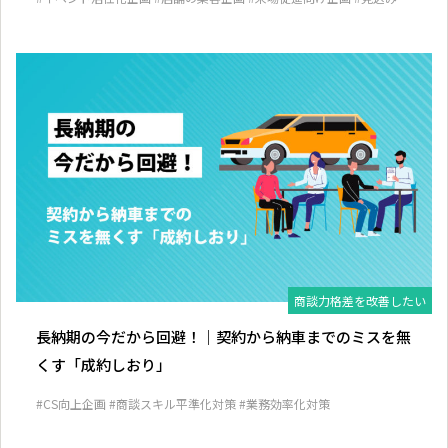
発掘企画
#顧客囲い込み企画
商談力格差を改善したい
長納期の今だから回避！｜契約から納車までのミスを無
くす「成約しおり」
#CS向上企画
#商談スキル平準化対策
#業務効率化対策