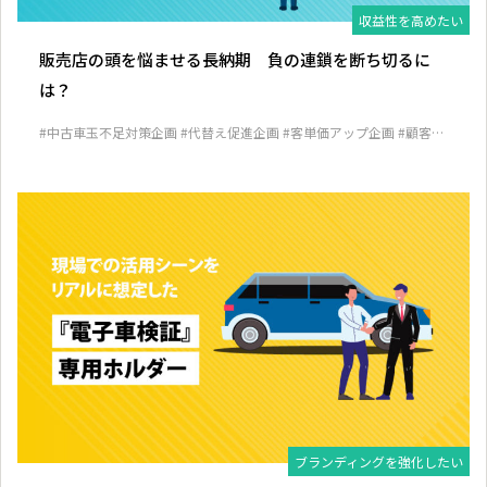
収益性を高めたい
販売店の頭を悩ませる長納期 負の連鎖を断ち切るに
は？
#中古車玉不足対策企画
#代替え促進企画
#客単価アップ企画
#顧客囲
い込み企画
ブランディングを強化したい