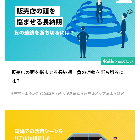
収益性を高めたい
販売店の頭を悩ませる長納期 負の連鎖を断ち切るに
は？
#中古車玉不足対策企画
#代替え促進企画
#客単価アップ企画
#顧客囲
い込み企画