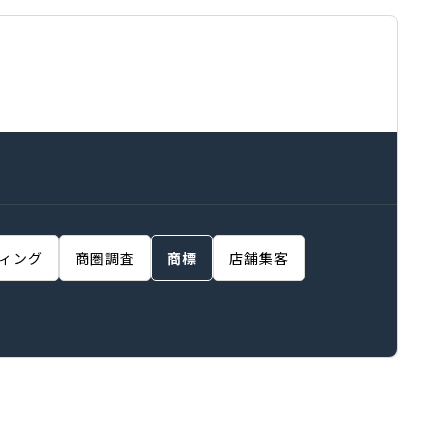
ィング
商圏調査
商標
店舗集客