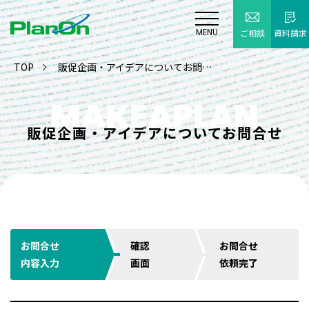
MENU
ご相談
資料請求
TOP
販促企画・アイデアについてお問い合わせ
MAKEAPLAN
販促企画・アイデアについてお問合せ
お問合せ
確認
お問合せ
内容⼊⼒
画⾯
依頼完了