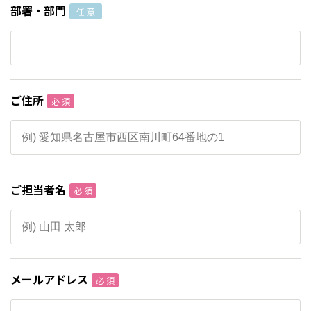
部署・部門
任 意
ご住所
必 須
ご担当者名
必 須
メールアドレス
必 須