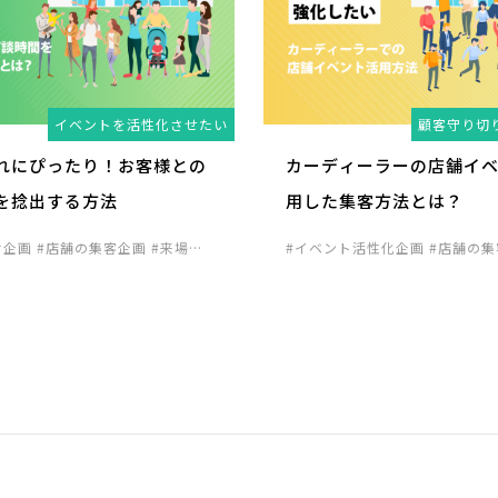
イベントを活性化させたい
顧客守り切
れにぴったり！お客様との
カーディーラーの店舗イ
を捻出する方法
用した集客方法とは？
け企画
#店舗の集客企画
#来場促
#イベント活性化企画
#店舗の
場促進向け企画
#見込み客発掘
い込み企画