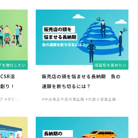
グを強化したい
収益性を高めたい
CSR活
販売店の頭を悩ませる長納期 負の
ン創り！
連鎖を断ち切るには？
ング
#子ども
#中古車玉不足対策企画
#代替え促進企画
#
客単価アップ企画
#顧客囲い込み企画