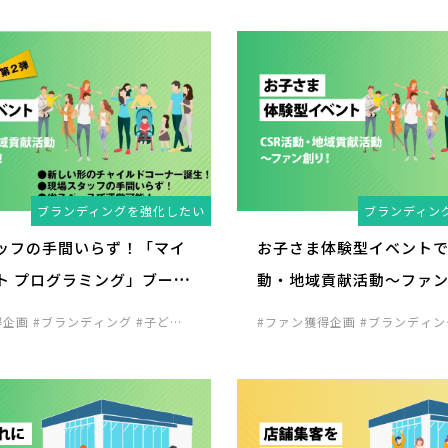
ブランディングを強化したい
ブランディン
ッフの手間いらず！「マイ
お子さま体験型イベントで
ト プログラミング」ブース
動・地域貢献活動～ファ
力UP！
得企画
#ブランディング
#子ども
#ファン獲得企画
#ブランディ
店舗の集客企画
#見込み客発掘企
向け企画
#見込み客発掘企画