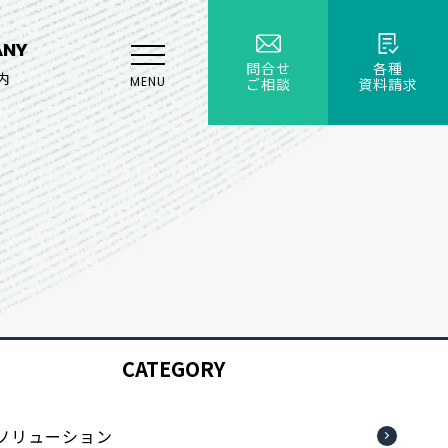
ANY
問合せ
各種
内
MENU
ご相談
資料請求
CATEGORY
bソリューション