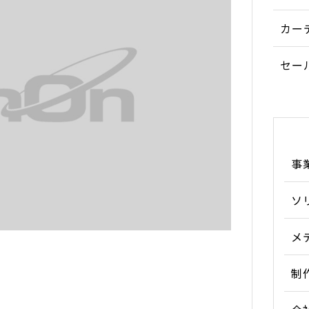
カー
セー
事
ソ
メ
制