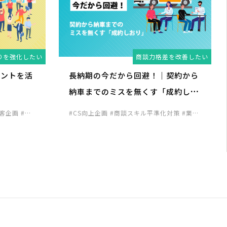
りを強化したい
商談力格差を改善したい
ベントを活
長納期の今だから回避！｜契約から
納車までのミスを無くす「成約しお
り」
集客企画
#来
#CS向上企画
#商談スキル平準化対策
#業務
企画
#顧客囲
効率化対策