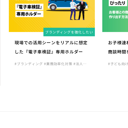
ブランディングを強化したい
現場での活用シーンをリアルに想定
お子様連
した『電子車検証』専用ホルダー
商談時間
#ブランディング
#業務効率化対策
#法人向
#子ども向
け企画
進向け企画