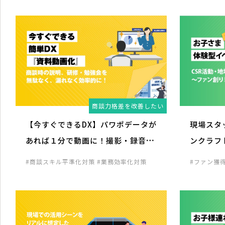
商談力格差を改善したい
【今すぐできるDX】パワポデータが
現場スタ
あれば１分で動画に！撮影・録音、
ンクラフ
必要なし！
化で集客
#商談スキル平準化対策
#業務効率化対策
#ファン獲
向け企画
#
画