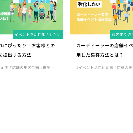
イベントを活性化させたい
顧客守り切
れにぴったり！お客様との
カーディーラーの店舗イ
を捻出する方法
用した集客方法とは？
け企画
#店舗の集客企画
#来場促
#イベント活性化企画
#店舗の
場促進向け企画
#見込み客発掘
い込み企画