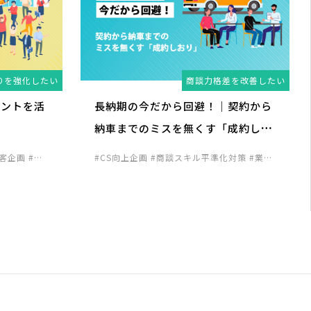
りを強化したい
商談力格差を改善したい
ベントを活
長納期の今だから回避！｜契約から
納車までのミスを無くす「成約しお
り」
集客企画
#来
#CS向上企画
#商談スキル平準化対策
#業務
企画
#顧客囲
効率化対策