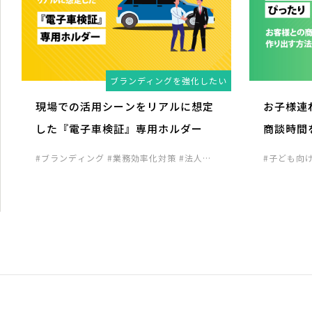
ブランディングを強化したい
現場での活用シーンをリアルに想定
お子様連
した『電子車検証』専用ホルダー
商談時間
#ブランディング
#業務効率化対策
#法人向
#子ども向
け企画
進向け企画