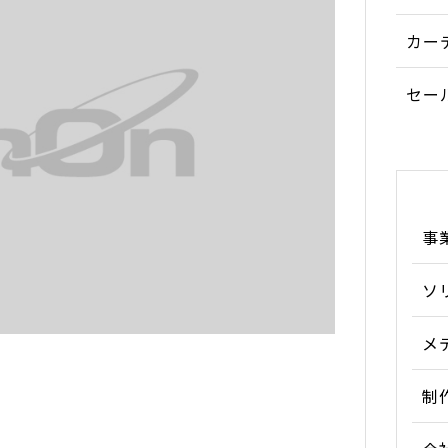
カー
セー
事
ソ
メ
制