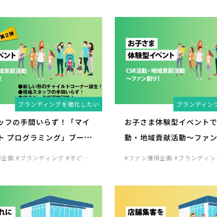
ブランディングを強化したい
ブランディン
ッフの手間いらず！「マイ
お子さま体験型イベントで
ト プログラミング」ブース
動・地域貢献活動～ファ
力UP！
得企画
#ブランディング
#子ども
#ファン獲得企画
#ブランディ
店舗の集客企画
#見込み客発掘企
向け企画
#見込み客発掘企画