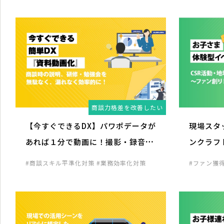
商談力格差を改善したい
【今すぐできるDX】パワポデータが
現場スタ
あれば１分で動画に！撮影・録音、
ンクラフ
必要なし！
化で集客
#商談スキル平準化対策
#業務効率化対策
#ファン獲
向け企画
#
画