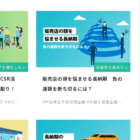
グを強化したい
収益性を高めたい
CSR活
販売店の頭を悩ませる長納期 負の
ン創り！
連鎖を断ち切るには？
ング
#子ども
#中古車玉不足対策企画
#代替え促進企画
#
客単価アップ企画
#顧客囲い込み企画