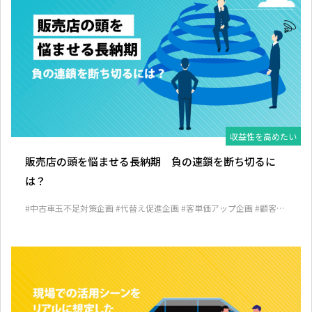
収益性を高めたい
販売店の頭を悩ませる長納期 負の連鎖を断ち切るに
は？
#中古車玉不足対策企画
#代替え促進企画
#客単価アップ企画
#顧客囲
い込み企画