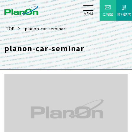
MENU
ご相談
資料請求
TOP
planon-car-seminar
planon-car-seminar