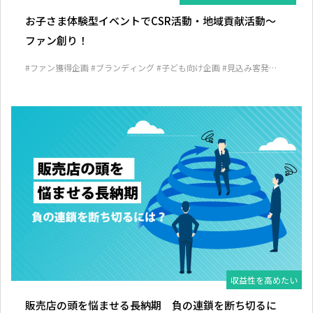
お子さま体験型イベントでCSR活動・地域貢献活動～
ファン創り！
#ファン獲得企画
#ブランディング
#子ども向け企画
#見込み客発掘
企画
収益性を高めたい
販売店の頭を悩ませる長納期 負の連鎖を断ち切るに