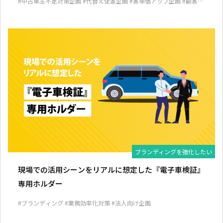
#中古車玉不足対策企画
#代替え促進企画
#客単価アップ企画
#顧客囲
い込み企画
ブランディングを強化したい
現場での活用シーンをリアルに想定した『電子車検証』
専用ホルダー
#ブランディング
#業務効率化対策
#法人向け企画