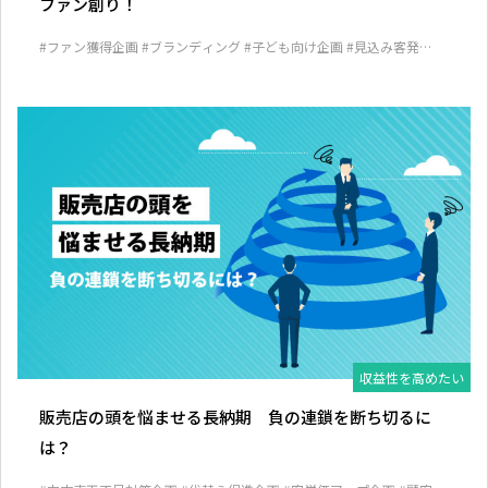
ファン創り！
#ファン獲得企画
#ブランディング
#子ども向け企画
#見込み客発掘
企画
収益性を高めたい
販売店の頭を悩ませる長納期 負の連鎖を断ち切るに
は？