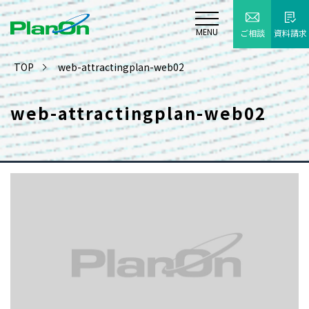
MENU
ご相談
資料請求
TOP
web-attractingplan-web02
web-attractingplan-web02